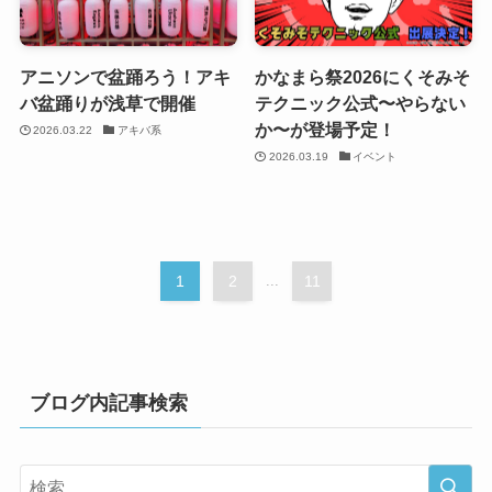
アニソンで盆踊ろう！アキ
かなまら祭2026にくそみそ
バ盆踊りが浅草で開催
テクニック公式〜やらない
か〜が登場予定！
2026.03.22
アキバ系
2026.03.19
イベント
1
2
...
11
ブログ内記事検索