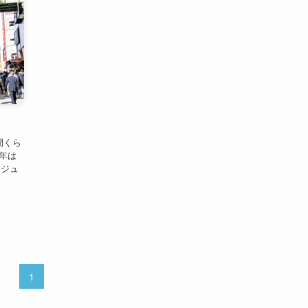
間くら
年は
ケジュ
1