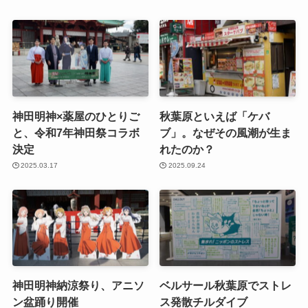
神田明神×薬屋のひとりご
秋葉原といえば「ケバ
と、令和7年神田祭コラボ
ブ」。なぜその風潮が生ま
決定
れたのか？
2025.03.17
2025.09.24
神田明神納涼祭り、アニソ
ベルサール秋葉原でストレ
ン盆踊り開催
ス発散チルダイブ